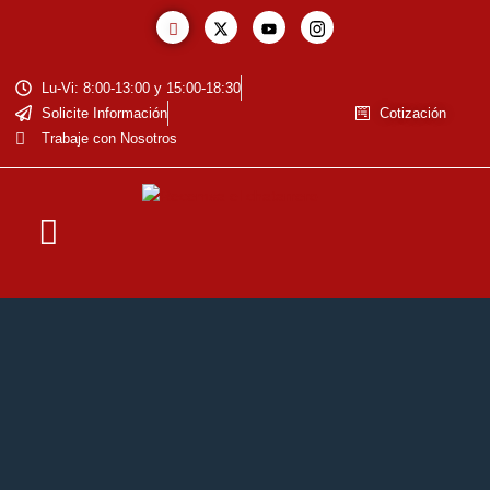
Lu-Vi: 8:00-13:00 y 15:00-18:30
Solicite Información
Cotización
Trabaje con Nosotros
La Empresa
Baja de Vehiculos
Reciclaje de Baterías
Residuos Eléctricos y Electrónicos
Cotización de Metales