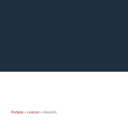
Portada
»
Lexicon
»
Aleación