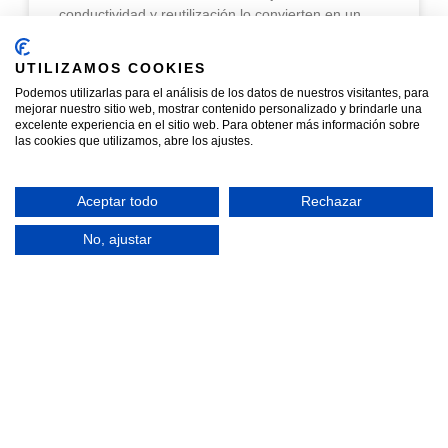
conductividad y reutilización lo convierten en un
READ MORE »
UTILIZAMOS COOKIES
Podemos utilizarlas para el análisis de los datos de nuestros visitantes, para
mejorar nuestro sitio web, mostrar contenido personalizado y brindarle una
marzo 28, 2026
No hay comentarios
excelente experiencia en el sitio web. Para obtener más información sobre
las cookies que utilizamos, abre los ajustes.
Aceptar todo
Rechazar
NOTICIAS
No, ajustar