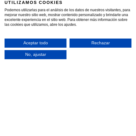
UTILIZAMOS COOKIES
Podemos utilizarlas para el análisis de los datos de nuestros visitantes, para
Las claves del precio del hierro en
chatarrería
mejorar nuestro sitio web, mostrar contenido personalizado y brindarle una
excelente experiencia en el sitio web. Para obtener más información sobre
CONTINUAR CON LA INFORMACIÓN »
las cookies que utilizamos, abre los ajustes.
noviembre 24, 2025
Aceptar todo
Rechazar
Síguenos en Redes
No, ajustar
Chatarras que procesamos
Chatarra de Acero Inoxidable
Chatarra de Aceros Especiales
Chatarra de Aluminio