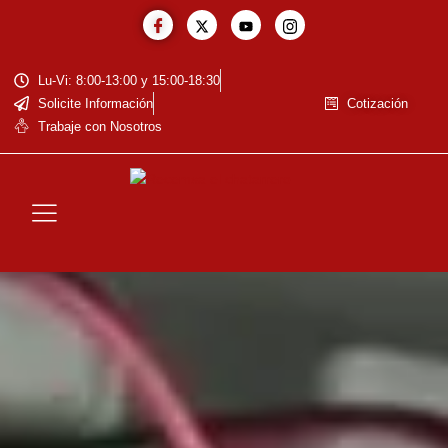
Lu-Vi: 8:00-13:00 y 15:00-18:30
Solicite Información
Cotización
Trabaje con Nosotros
La Empresa
Baja de Vehiculos
Reciclaje de Baterías
Residuos Eléctricos y Electrónicos
Cotización de Metales