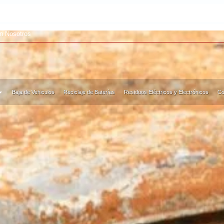
AL
on Nosotros
Baja de Vehiculos
Reciclaje de Baterías
Residuos Eléctricos y Electrónicos
Co