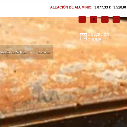
EACIÓN DE ALUMINIO:
3.077,33 €
|
3.510,00 $
ALUMINIO:
2.722,69 €
|
Cotización
ONLINE
tización de Metales
Contacto