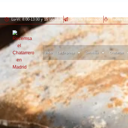
Lu-Vi: 8:00-13:00 y 15:00-18:30
Solicite Información
Trabaje c
Inicio
La Empresa
Servicios
Chatarras