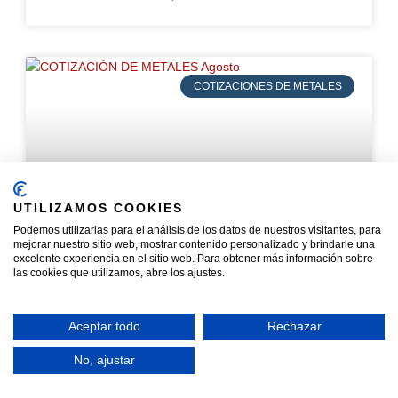
COTIZACIONES DE METALES
UTILIZAMOS COOKIES
Podemos utilizarlas para el análisis de los datos de nuestros visitantes, para
mejorar nuestro sitio web, mostrar contenido personalizado y brindarle una
excelente experiencia en el sitio web. Para obtener más información sobre
las cookies que utilizamos, abre los ajustes.
COTIZACIÓN DE METALES SEPTIEMBRE
2019
Aceptar todo
Rechazar
Estos precios corresponden al cierre en bolsa sobre
el metal puro. El precio final al que se valora el
No, ajustar
material que se entrega en nuestras instalaciones,
resulta de un porcentaje sobre el valor bursátil en