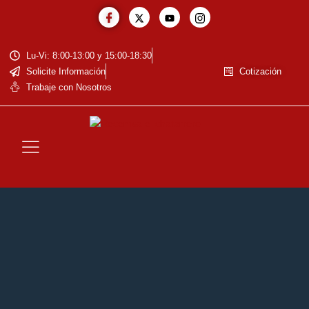
Lu-Vi: 8:00-13:00 y 15:00-18:30
Solicite Información
Cotización
Trabaje con Nosotros
La Empresa
Baja de Vehiculos
Reciclaje de Baterías
Residuos Eléctricos y Electrónicos
Cotización de Metales