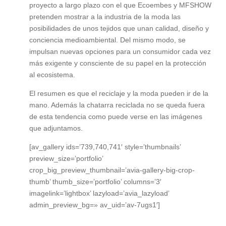
proyecto a largo plazo con el que Ecoembes y MFSHOW
pretenden mostrar a la industria de la moda las
posibilidades de unos tejidos que unan calidad, diseño y
conciencia medioambiental. Del mismo modo, se
impulsan nuevas opciones para un consumidor cada vez
más exigente y consciente de su papel en la protección
al ecosistema.
El resumen es que el reciclaje y la moda pueden ir de la
mano. Además la chatarra reciclada no se queda fuera
de esta tendencia como puede verse en las imágenes
que adjuntamos.
[av_gallery ids=’739,740,741′ style=’thumbnails’
preview_size=’portfolio’
crop_big_preview_thumbnail=’avia-gallery-big-crop-
thumb’ thumb_size=’portfolio’ columns=’3′
imagelink=’lightbox’ lazyload=’avia_lazyload’
admin_preview_bg=» av_uid=’av-7ugs1′]