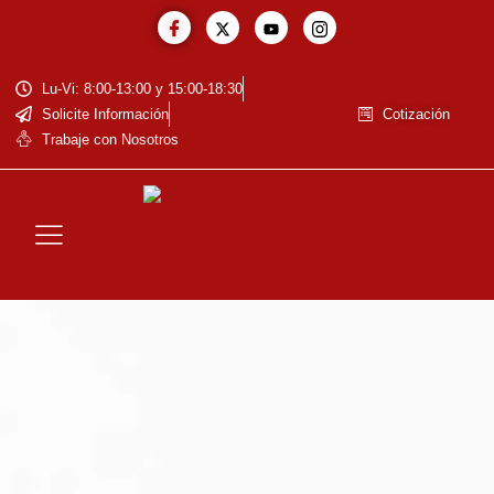
Lu-Vi: 8:00-13:00 y 15:00-18:30
Solicite Información
Cotización
Trabaje con Nosotros
La Empresa
Baja de Vehiculos
Reciclaje de Baterías
Residuos Eléctricos y Electrónicos
Cotización de Metales