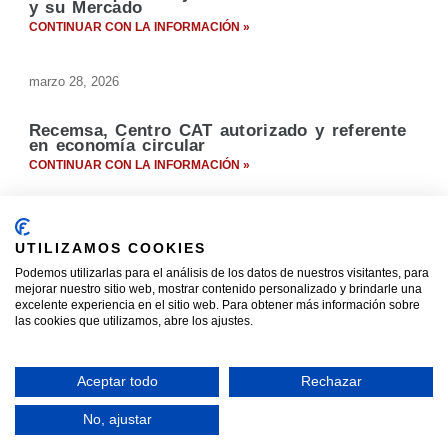
y su Mercado
CONTINUAR CON LA INFORMACIÓN »
marzo 28, 2026
Recemsa, Centro CAT autorizado y referente
en economía circular
CONTINUAR CON LA INFORMACIÓN »
febrero 12, 2026
UTILIZAMOS COOKIES
La importante tarea de desguace de plantas
Podemos utilizarlas para el análisis de los datos de nuestros visitantes, para
industriales
mejorar nuestro sitio web, mostrar contenido personalizado y brindarle una
CONTINUAR CON LA INFORMACIÓN »
excelente experiencia en el sitio web. Para obtener más información sobre
las cookies que utilizamos, abre los ajustes.
enero 27, 2026
Aceptar todo
Rechazar
¿Qué diferencia un servicio de centro CAT de
un desguace?
No, ajustar
CONTINUAR CON LA INFORMACIÓN »