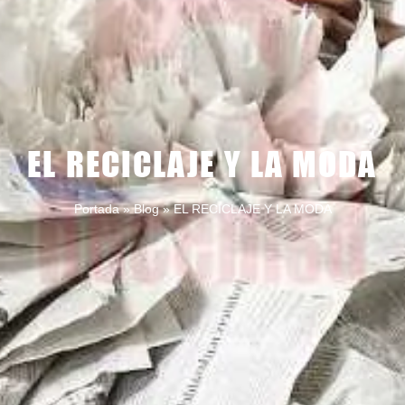
EL RECICLAJE Y LA MODA
Portada
»
Blog
»
EL RECICLAJE Y LA MODA