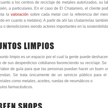
uanto a los centros de reciclaje de metales autorizados, su la
ién, a particulares. En el caso de El Chatarrero, el cliente p
nta la
valoración
sobre cada metal con la referencia del mer
o en cuanto a metales). A partir de ahí las chatarrerías tambié
s o demoliciones siendo actores importantes en la sostenibilid
UNTOS LIMPIOS
unto limpio es un espacio por el cual la gente puede deshacer
o de sus desperdicios cotidianos favoreciendo su reciclaje. Se
labor de guía para que las personas puedan hacer un buen uso 
endan. Se trata únicamente de un servicio público para el 
riales como metales, aceites, ruedas de neumáticos o
culos farmacéuticos.
REEN SHOPS