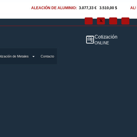
ALEACIÓN DE ALUMINIO:
3.077,33 €
|
3.510,00 $
ALUMINIO:
2.
Cotización
ONLINE
tización de Metales
Contacto