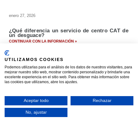
enero 27, 2026
¿Qué diferencia un servicio de centro CAT de
un desguace?
CONTINUAR CON LA INFORMACIÓN »
enero 23, 2026
UTILIZAMOS COOKIES
Podemos utilizarlas para el análisis de los datos de nuestros visitantes, para
mejorar nuestro sitio web, mostrar contenido personalizado y brindarle una
Fundición de armas: Transformando el metal
de la violencia en oportunidades
excelente experiencia en el sitio web. Para obtener más información sobre
las cookies que utilizamos, abre los ajustes.
CONTINUAR CON LA INFORMACIÓN »
diciembre 23, 2025
Aceptar todo
Rechazar
No, ajustar
Las claves del precio del hierro en
chatarrería
CONTINUAR CON LA INFORMACIÓN »