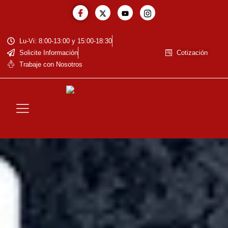
Lu-Vi: 8:00-13:00 y 15:00-18:30
Solicite Información
Cotización
Trabaje con Nosotros
La Empresa
Baja de Vehiculos
Reciclaje de Baterías
Residuos Eléctricos y Electrónicos
Cotización de Metales