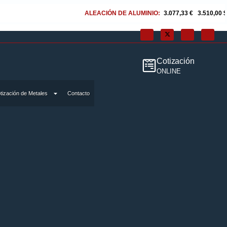
ALEACIÓN DE ALUMINIO:
3.077,33 €
|
3.510,00 $
AL
Cotización
ONLINE
tización de Metales
Contacto