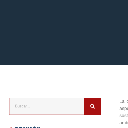
La 
aspe
sost
ambi