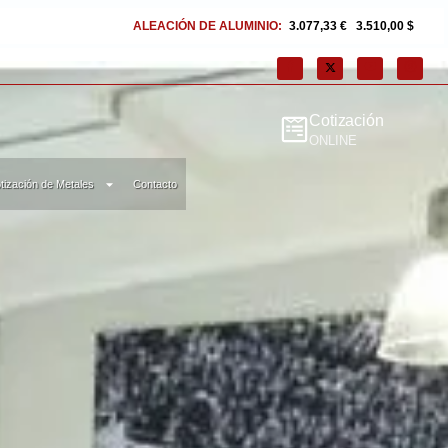
CIÓN DE ALUMINIO:
3.077,33 €
|
3.510,00 $
ALUMINIO:
2.722,69 €
|
3.1
Cotización
ONLINE
tización de Metales
Contacto