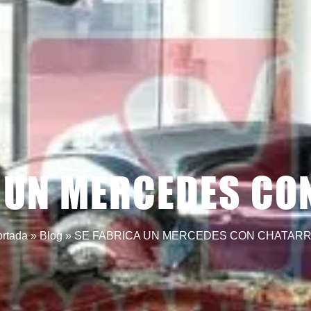
A UN MERCEDES CO
rtada
»
Blog
»
SE FABRICA UN MERCEDES CON CHATAR