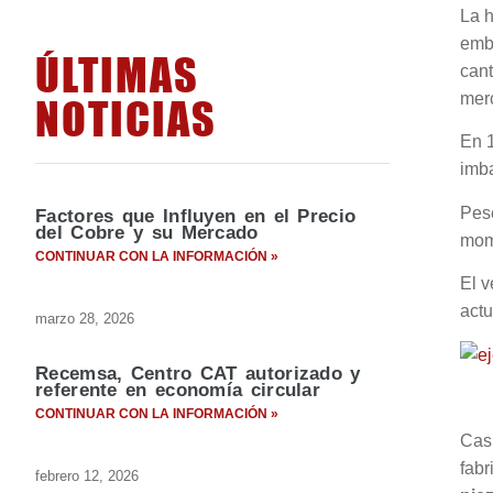
La h
embl
ÚLTIMAS
cant
mer
NOTICIAS
En 
imba
Pese
Factores que Influyen en el Precio
del Cobre y su Mercado
mom
CONTINUAR CON LA INFORMACIÓN »
El v
actu
marzo 28, 2026
Recemsa, Centro CAT autorizado y
referente en economía circular
CONTINUAR CON LA INFORMACIÓN »
Casi
fab
febrero 12, 2026