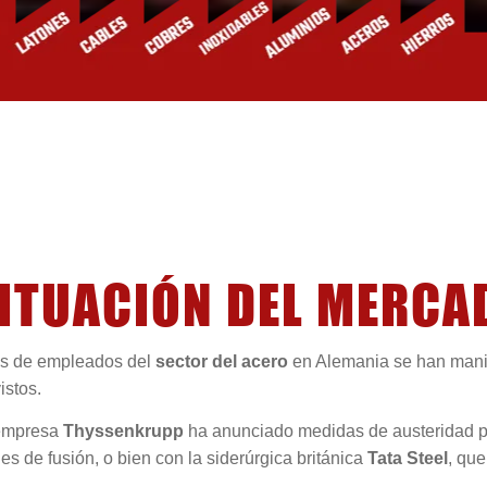
ITUACIÓN DEL MERCA
es de empleados del
sector del acero
en Alemania se han manif
istos.
empresa
Thyssenkrupp
ha anunciado medidas de austeridad po
es de fusión, o bien con la siderúrgica británica
Tata Steel
, qu