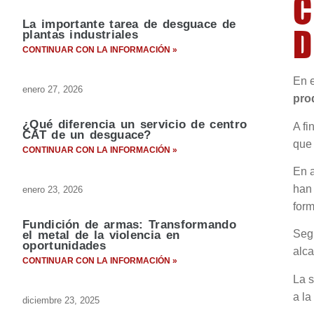
C
La importante tarea de desguace de
D
plantas industriales
CONTINUAR CON LA INFORMACIÓN »
En e
enero 27, 2026
pro
¿Qué diferencia un servicio de centro
A fi
CAT de un desguace?
que 
CONTINUAR CON LA INFORMACIÓN »
En a
han 
enero 23, 2026
form
Fundición de armas: Transformando
Segú
el metal de la violencia en
oportunidades
alca
CONTINUAR CON LA INFORMACIÓN »
La s
a la
diciembre 23, 2025