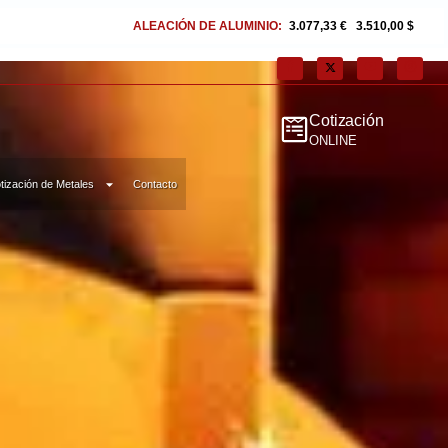
CIÓN DE ALUMINIO:
3.077,33 €
|
3.510,00 $
ALUMINIO:
2.722,69 €
|
3.1
Cotización
ONLINE
tización de Metales
Contacto