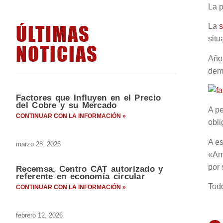
La p
ÚLTIMAS
La
s
situ
NOTICIAS
Años
dem
Factores que Influyen en el Precio
del Cobre y su Mercado
A pe
CONTINUAR CON LA INFORMACIÓN »
obli
A es
marzo 28, 2026
«Ame
por 
Recemsa, Centro CAT autorizado y
referente en economía circular
Tod
CONTINUAR CON LA INFORMACIÓN »
febrero 12, 2026