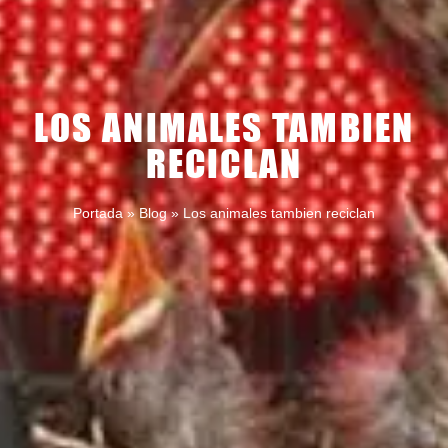
LOS ANIMALES TAMBIEN
RECICLAN
Portada
»
Blog
»
Los animales tambien reciclan