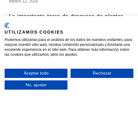
febrero 12, 2026
La importante tarea de desguace de plantas
industriales
CONTINUAR CON LA INFORMACIÓN »
UTILIZAMOS COOKIES
Podemos utilizarlas para el análisis de los datos de nuestros visitantes, para
enero 27, 2026
mejorar nuestro sitio web, mostrar contenido personalizado y brindarle una
excelente experiencia en el sitio web. Para obtener más información sobre
las cookies que utilizamos, abre los ajustes.
¿Qué diferencia un servicio de centro CAT de
un desguace?
CONTINUAR CON LA INFORMACIÓN »
Aceptar todo
Rechazar
No, ajustar
enero 23, 2026
Fundición de armas: Transformando el metal
de la violencia en oportunidades
CONTINUAR CON LA INFORMACIÓN »
diciembre 23, 2025