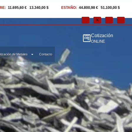
ESTAÑO:
44.800,98 €
|
51.100,00 $
NÍQUEL:
14.268,81 €
|
16.275,0
Cotización
ONLINE
tización de Metales
Contacto