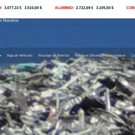
ALUMINIO:
2.722,69 €
|
3.105,50 $
COBRE:
11.695,60 €
|
13.340,00 $
on Nosotros
Baja de Vehiculos
Reciclaje de Baterías
Residuos Eléctricos y Electrónicos
Co