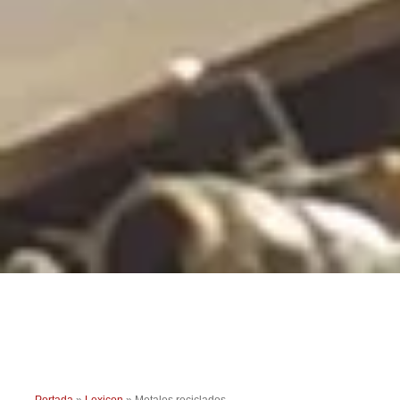
Portada
»
Lexicon
»
Metales reciclados