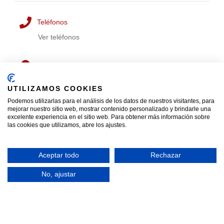
Teléfonos
Ver teléfonos
Direcciones
Almacén 1:
Calle Niquel, 2
UTILIZAMOS COOKIES
Almacén 2:
Calle Los Metales, 22
Podemos utilizarlas para el análisis de los datos de nuestros visitantes, para
Humanes de Madrid
mejorar nuestro sitio web, mostrar contenido personalizado y brindarle una
28970, Madrid
excelente experiencia en el sitio web. Para obtener más información sobre
las cookies que utilizamos, abre los ajustes.
Horario
Aceptar todo
Rechazar
Lunes a Viernes
Mañanas: 8:00 – 13:00
No, ajustar
Tardes: 15:00 – 18:30
Código QR