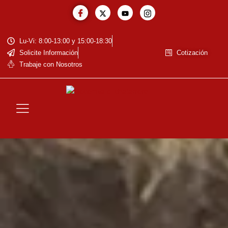
Lu-Vi: 8:00-13:00 y 15:00-18:30
Solicite Información
Cotización
Trabaje con Nosotros
La Empresa
Baja de Vehiculos
Reciclaje de Baterías
Residuos Eléctricos y Electrónicos
Cotización de Metales