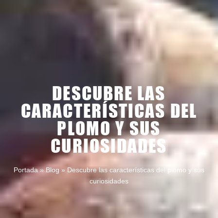
DESCUBRE LAS
CARACTERÍSTICAS DEL
PLOMO Y SUS
CURIOSIDADES
Portada
»
Blog
»
Descubre las características del plomo y sus
curiosidades