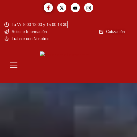
Lu-Vi: 8:00-13:00 y 15:00-18:30
Solicite Información
Cotización
Trabaje con Nosotros
La Empresa
Baja de Vehiculos
Reciclaje de Baterías
Residuos Eléctricos y Electrónicos
Cotización de Metales