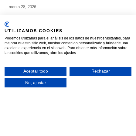
marzo 28, 2026
Recemsa, Centro CAT autorizado y referente
en economía circular
UTILIZAMOS COOKIES
CONTINUAR CON LA INFORMACIÓN »
Podemos utilizarlas para el análisis de los datos de nuestros visitantes, para
mejorar nuestro sitio web, mostrar contenido personalizado y brindarle una
excelente experiencia en el sitio web. Para obtener más información sobre
febrero 12, 2026
las cookies que utilizamos, abre los ajustes.
La importante tarea de desguace de plantas
industriales
Aceptar todo
Rechazar
CONTINUAR CON LA INFORMACIÓN »
No, ajustar
enero 27, 2026
¿Qué diferencia un servicio de centro CAT de
un desguace?
CONTINUAR CON LA INFORMACIÓN »
enero 23, 2026