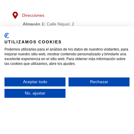
Direcciones
Almacén 1:
Calle Niquel, 2
Almacén 2:
Calle Los Metales, 22
Humanes de Madrid
UTILIZAMOS COOKIES
28970, Madrid
Podemos utilizarlas para el análisis de los datos de nuestros visitantes, para
mejorar nuestro sitio web, mostrar contenido personalizado y brindarle una
excelente experiencia en el sitio web. Para obtener más información sobre
Horario
las cookies que utilizamos, abre los ajustes.
Lunes a Viernes
Mañanas: 8:00 – 13:00
Aceptar todo
Rechazar
Tardes: 15:00 – 18:30
No, ajustar
Código QR
Escanee el siguiente código en su móvil para
guardarnos en sus contactos: