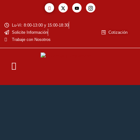
Lu-Vi: 8:00-13:00 y 15:00-18:30
Solicite Información
Cotización
Trabaje con Nosotros
La Empresa
Baja de Vehiculos
Reciclaje de Baterías
Residuos Eléctricos y Electrónicos
Cotización de Metales