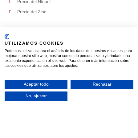
Precio del Níquel
Precio del Zinc
Datos de Contacto
UTILIZAMOS COOKIES
Podemos utilizarlas para el análisis de los datos de nuestros visitantes, para
mejorar nuestro sitio web, mostrar contenido personalizado y brindarle una
excelente experiencia en el sitio web. Para obtener más información sobre
Teléfonos
las cookies que utilizamos, abre los ajustes.
Ver teléfonos
Aceptar todo
Rechazar
Direcciones
No, ajustar
Almacén 1:
Calle Niquel, 2
Almacén 2:
Calle Los Metales, 22
Humanes de Madrid
28970, Madrid