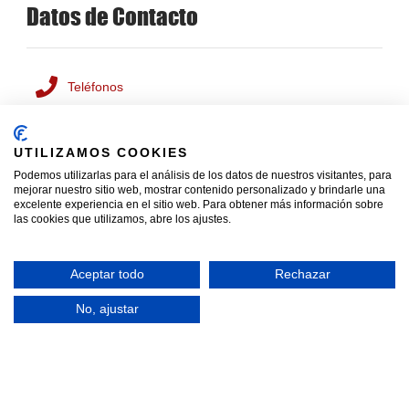
Datos de Contacto
Teléfonos
Ver teléfonos
UTILIZAMOS COOKIES
Direcciones
Podemos utilizarlas para el análisis de los datos de nuestros visitantes, para
mejorar nuestro sitio web, mostrar contenido personalizado y brindarle una
Almacén 1:
Calle Niquel, 2
excelente experiencia en el sitio web. Para obtener más información sobre
Almacén 2:
Calle Los Metales, 22
las cookies que utilizamos, abre los ajustes.
Humanes de Madrid
28970, Madrid
Aceptar todo
Rechazar
Horario
No, ajustar
Lunes a Viernes
Mañanas: 8:00 – 13:00
Tardes: 15:00 – 18:30