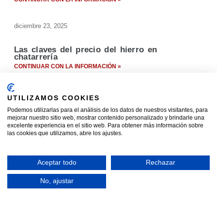
diciembre 23, 2025
Las claves del precio del hierro en
chatarrería
CONTINUAR CON LA INFORMACIÓN »
noviembre 24, 2025
UTILIZAMOS COOKIES
Podemos utilizarlas para el análisis de los datos de nuestros visitantes, para
Síguenos en Redes
mejorar nuestro sitio web, mostrar contenido personalizado y brindarle una
excelente experiencia en el sitio web. Para obtener más información sobre
las cookies que utilizamos, abre los ajustes.
Aceptar todo
Rechazar
Chatarras que procesamos
No, ajustar
Chatarra de Acero Inoxidable