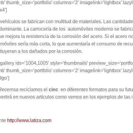
b’ thumb_size=’portfolio’ columns=’2′ imagelink=’lightbox’ la
x4′]
vehículos se fabrican con multitud de materiales. Las cantida
dominante. La carrocería de los automóviles moderno se fabric
ue mejora la resistencia de la corrosión del acero. Si el acero no
móviles sería más corta, lo que aumentaría el consumo de recu
ituyeran a los dañados por la corrosión.
gallery ids=’1004,1005′ style=’thumbnails’ preview_size=’portf
b’ thumb_size=’portfolio’ columns=’2′ imagelink=’lightbox’ la
9go’]
Recemsa
reciclamos el
cinc
en diferentes formatos para su futu
ertirá en nuevos artículos como vemos en los ejemplos de las
nte
http://www.latiza.com