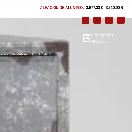
ALEACIÓN DE ALUMINIO:
3.077,33 €
|
3.510,00 $
ALUMINIO:
2.722,
Cotización
ONLINE
tización de Metales
Contacto