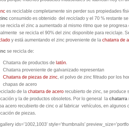
inc
es reciclable completamente sin perder sus propiedades físi
zinc
consumido es obtenido del
reciclado
y el 70 % restante se 
se recicla el zinc a aumentado al mismo ritmo que se progresa
almente se recicla el 90% del zinc disponible para reciclaje. 
clado
y está aumentando el zinc proveniente de la
chatarra de 
inc
se recicla de:
Chatarra de productos de
latón
.
Chatarra proveniente de galvanizado representan
Chatarra de piezas de zinc
, el polvo de zinc filtrado por los 
chapas de acero
eciclado de la
chatarra de acero
recubierto de zinc, se produce 
icación y la de productos obsoletos. Por lo general la
chatarra
a acero recubierto de cinc o al fabricar vehículos, en algunos
icación de piezas.
gallery ids=’1002,1003′ style=’thumbnails’ preview_size=’portf