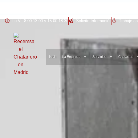
Lu-Vi: 8:00-13:00 y 15:00-18:30
Solicite Información
Trabaje c
Inicio
La Empresa
Servicios
Chatarras