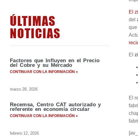
El z
ÚLTIMAS
del
que 
NOTICIAS
Actu
reci
El
z
Factores que Influyen en el Precio
del Cobre y su Mercado
CONTINUAR CON LA INFORMACIÓN »
marzo 28, 2026
El r
Recemsa, Centro CAT autorizado y
fabr
referente en economía circular
chap
CONTINUAR CON LA INFORMACIÓN »
fabr
[av_
febrero 12, 2026