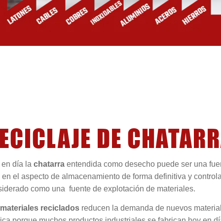
ECICLAJE DE CHATARR
 en día la
chatarra
entendida como desecho puede ser una fuen
 en el aspecto de almacenamiento de forma definitiva y contro
siderado como una fuente de explotación de materiales.
s
materiales reciclados
reducen la demanda de nuevos materiale
ica porque muchos productos industriales se fabrican hoy en día