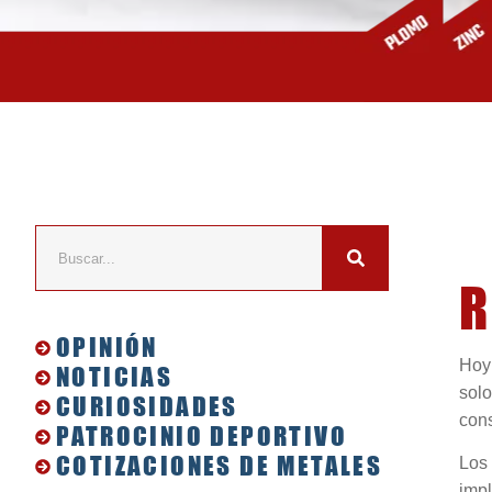
R
OPINIÓN
Hoy
NOTICIAS
solo
CURIOSIDADES
con
PATROCINIO DEPORTIVO
COTIZACIONES DE METALES
Lo
impl