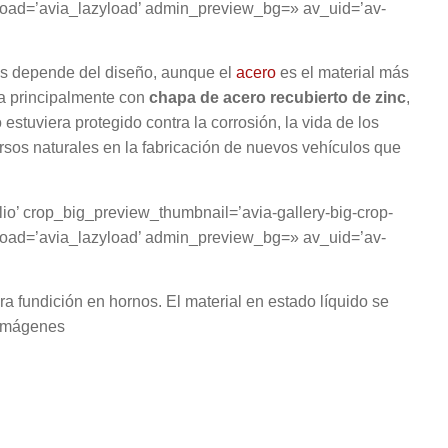
zyload=’avia_lazyload’ admin_preview_bg=» av_uid=’av-
des depende del diseño, aunque el
acero
es el material más
a principalmente con
chapa de acero recubierto de zinc
,
 estuviera protegido contra la corrosión, la vida de los
rsos naturales en la fabricación de nuevos vehículos que
olio’ crop_big_preview_thumbnail=’avia-gallery-big-crop-
zyload=’avia_lazyload’ admin_preview_bg=» av_uid=’av-
ra fundición en hornos. El material en estado líquido se
 imágenes