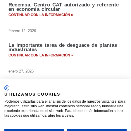
Recemsa, Centro CAT autorizado y referente
en economía circular
CONTINUAR CON LA INFORMACIÓN »
febrero 12, 2026
La importante tarea de desguace de plantas
industriales
CONTINUAR CON LA INFORMACIÓN »
enero 27, 2026
¿Qué diferencia un servicio de centro CAT de
un desguace?
UTILIZAMOS COOKIES
CONTINUAR CON LA INFORMACIÓN »
Podemos utilizarlas para el análisis de los datos de nuestros visitantes, para
mejorar nuestro sitio web, mostrar contenido personalizado y brindarle una
excelente experiencia en el sitio web. Para obtener más información sobre
enero 23, 2026
las cookies que utilizamos, abre los ajustes.
Fundición de armas: Transformando el metal
de la violencia en oportunidades