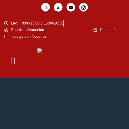
Lu-Vi: 8:00-13:00 y 15:00-18:30
Solicite Información
Cotización
Trabaje con Nosotros
La Empresa
Baja de Vehiculos
Reciclaje de Baterías
Residuos Eléctricos y Electrónicos
Cotización de Metales