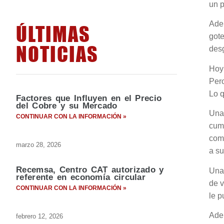
un p
Adem
ÚLTIMAS
got
NOTICIAS
desg
Hoy 
Pero
Lo 
Factores que Influyen en el Precio
del Cobre y su Mercado
Una 
CONTINUAR CON LA INFORMACIÓN »
cump
comu
marzo 28, 2026
a su
Recemsa, Centro CAT autorizado y
Una 
referente en economía circular
de v
CONTINUAR CON LA INFORMACIÓN »
le p
Adem
febrero 12, 2026