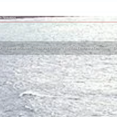
ALEACIÓN 
on Nosotros
Baja de Vehiculos
Reciclaje de Baterías
Residuos Eléctricos y Electrónicos
Co