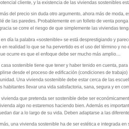
otencial cliente, y la existencia de las viviendas sostenibles es
ás del precio sin duda otro argumento, ahora más de moda, es q
elé de las paredes. Probablemente en un folleto de venta po
racia se corre el riesgo de que simplemente las viviendas ten
en día la palabra «sostenible» se está desprestigiando y parec
 en realidad lo que se ha pervertido es el uso del término y no
que ocurre es que el enfoque debe ser mucho más amplio…
casa sostenible tiene que tener y haber tenido en cuenta, par
lirse desde el proceso de edificación (condiciones de trabajo) 
nidad. Una vivienda sostenible debe estar cerca de las escuela
s habitantes llevar una vida satisfactoria, sana, segura y en co
vivienda que pretenda ser sostenible debe ser económicamente 
ivienda algo no estaremos haciendo bien. Además es importante
uedan dar a lo largo de su vida. Deben adaptarse a las diferente
ás, una vivienda sostenible ha de ser estética e integrada en 