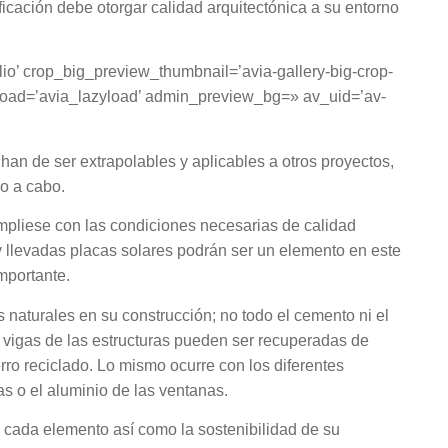
cación debe otorgar calidad arquitectónica a su entorno
olio’ crop_big_preview_thumbnail=’avia-gallery-big-crop-
zyload=’avia_lazyload’ admin_preview_bg=» av_uid=’av-
han de ser extrapolables y aplicables a otros proyectos,
do a cabo.
umpliese con las condiciones necesarias de calidad
 y llevadas placas solares podrán ser un elemento en este
mportante.
naturales en su construcción; no todo el cemento ni el
s vigas de las estructuras pueden ser recuperadas de
erro reciclado. Lo mismo ocurre con los diferentes
as o el aluminio de las ventanas.
 cada elemento así como la sostenibilidad de su