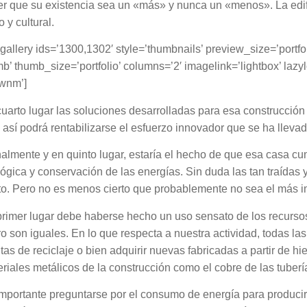
r que su existencia sea un «más» y nunca un «menos». La edifi
co y cultural.
gallery ids=’1300,1302′ style=’thumbnails’ preview_size=’portf
b’ thumb_size=’portfolio’ columns=’2′ imagelink=’lightbox’ la
wnm’]
uarto lugar las soluciones desarrolladas para esa construcción 
 así podrá rentabilizarse el esfuerzo innovador que se ha lleva
nalmente y en quinto lugar, estaría el hecho de que esa casa c
ógica y conservación de las energías. Sin duda las tan traídas
o. Pero no es menos cierto que probablemente no sea el más i
rimer lugar debe haberse hecho un uso sensato de los recursos 
o son iguales. En lo que respecta a nuestra actividad, todas la
tas de reciclaje o bien adquirir nuevas fabricadas a partir de hi
riales metálicos de la construcción como el cobre de las tuberí
mportante preguntarse por el consumo de energía para producir