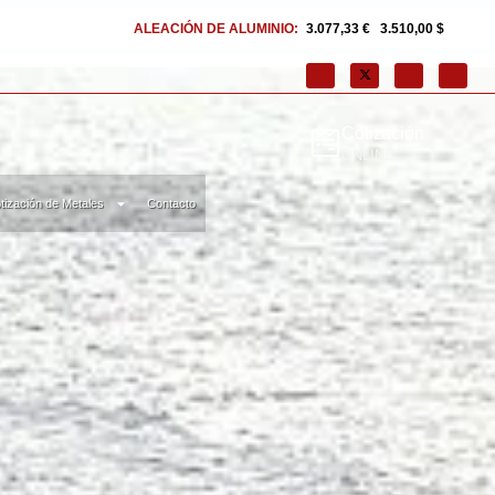
DE ALUMINIO:
3.077,33 €
|
3.510,00 $
ALUMINIO:
2.722,69 €
|
3.105,50 
Cotización
ONLINE
tización de Metales
Contacto