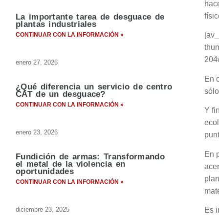
hace
físi
La importante tarea de desguace de
plantas industriales
[av_
CONTINUAR CON LA INFORMACIÓN »
thum
204
enero 27, 2026
En c
¿Qué diferencia un servicio de centro
sólo
CAT de un desguace?
CONTINUAR CON LA INFORMACIÓN »
Y fi
ecol
enero 23, 2026
punt
En p
Fundición de armas: Transformando
el metal de la violencia en
acer
oportunidades
plan
CONTINUAR CON LA INFORMACIÓN »
mate
Es i
diciembre 23, 2025